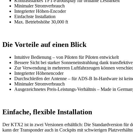
Kontraststarkes TFT-Farbdisplay für brillante Lesbarkeit
Minimaler Stromverbrauch
Integrierter Höhen-Encoder
Einfachste Installation
Max. Betriebshöhe 30,000 ft
Die Vorteile auf einen Blick
Intuitive Bedienung – von Piloten für Piloten entwickelt
Bessere Sicht bei starker Sonneneinstrahlung dank transflekti
Zur Verwendung in mehreren Luftfahrzeugen können verschied
Integrierter Höhenencoder
Durchschleifen der Antenne – für ADS-B In-Hardware ist keine
Minimaler Stromverbrauch
Ausgezeichnetes Preis-Leistungs-Verhältnis – Made in German
Einfache, flexible Installation
Der KTX2 ist in zwei Versionen erhältlich: Die Standardversion für
kann der Transponder auch in Cockpits mit schwierigen Platzverhältnis