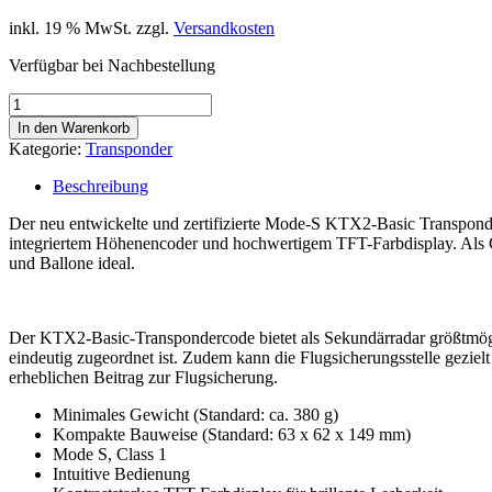
inkl. 19 % MwSt.
zzgl.
Versandkosten
Verfügbar bei Nachbestellung
TQ
KTX2-
In den Warenkorb
Basic
Kategorie:
Transponder
Transponder
Menge
Beschreibung
Der neu entwickelte und zertifizierte Mode-S KTX2-Basic Transponde
integriertem Höhenencoder und hochwertigem TFT-Farbdisplay. Als Cl
und Ballone ideal.
Der KTX2-Basic-Transpondercode bietet als Sekundärradar größtmögli
eindeutig zugeordnet ist. Zudem kann die Flugsicherungsstelle gezie
erheblichen Beitrag zur Flugsicherung.
Minimales Gewicht (Standard: ca. 380 g)
Kompakte Bauweise (Standard: 63 x 62 x 149 mm)
Mode S, Class 1
Intuitive Bedienung