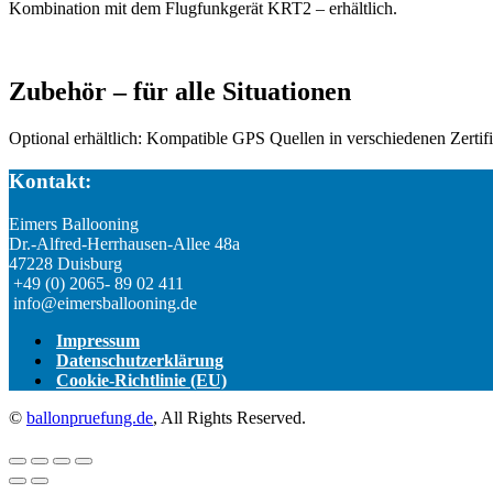
Kombination mit dem Flugfunkgerät KRT2 – erhältlich.
Zubehör – für alle Situationen
Optional erhältlich: Kompatible GPS Quellen in verschiedenen Zerti
Kontakt:
Eimers Ballooning
Dr.-Alfred-Herrhausen-Allee 48a
47228 Duisburg
+49 (0) 2065- 89 02 411
info@eimersballooning.de
Impressum
Datenschutzerklärung
Cookie-Richtlinie (EU)
©
ballonpruefung.de
, All Rights Reserved.